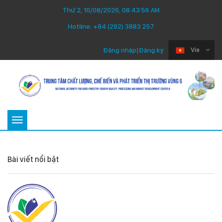
Thứ 2, 10/08/2026, 08:43:56 AM
Hotline:
+84 (292) 3883 257
Đăng nhập
|
Đăng ký
Vie
Toggle
navigation
Bài viết nổi bật