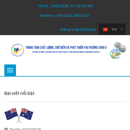
Thứ 6, 7/08/2026, 07:42:05 AM
Hotline:
+84 (292) 3883 257
Đăng nhập
|
Đăng ký
Vie
Toggle
navigation
Bài viết nổi bật
Thứ Ba 22/07/2025