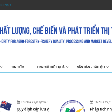
883 257
TIN TỨC
TRA CỨU KẾT QUẢ
VĂN BẢN - TÀI LIỆU
Thứ Ba 22/07/2025
Thứ Ba 22/
Quy định cần lưu ý
Phân tích n