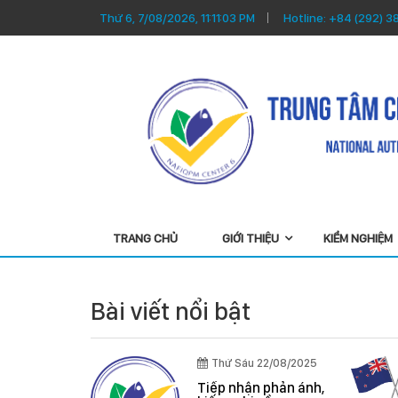
Thứ 6, 7/08/2026, 11:11:03 PM
Hotline:
+84 (292) 3
TRANG CHỦ
GIỚI THIỆU
KIỂM NGHIỆM
Bài viết nổi bật
Thứ Sáu 22/08/2025
/04/2026
Tiếp nhận phản ánh,