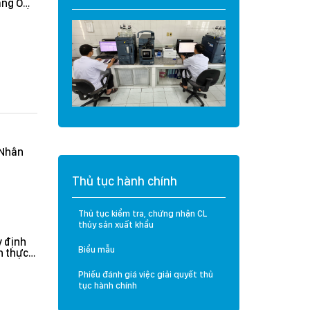
àng O
Cá tra Việt Nam
t và Sầu
vượt đợt thanh tra
khắt khe của Hoa
Kỳ: Không ghi nhận
lỗi nghiêm trọng, hệ
thống kiểm soát
được đánh giá hiệu
quả
(Nhân
Thủ tục hành chính
Thủ tục kiểm tra, chứng nhận CL
thủy sản xuất khẩu
 định
Biểu mẫu
n thực
rưởng
n hành
Phiếu đánh giá việc giải quyết thủ
tục hành chính