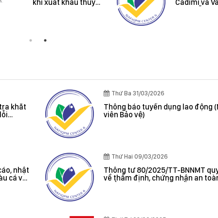
khi xuất khẩu thuỷ
Cadimi và V
sản vào thị trường
trên mẫu Mí
Úc và New Zealand
Riêng
Thứ Ba 31/03/2026
tra khắt
Thông báo tuyển dụng lao động 
lỗi
viên Bảo vệ)
oát được
Thứ Hai 09/03/2026
cáo, nhật
Thông tư 80/2025/TT-BNNMT quy
tàu cá và
về thẩm định, chứng nhận an toà
 cảng cá;
phẩm thủy sản xuất khẩu do Bộ t
 sản bất
Bộ Nông nghiệp và Môi trường ba
, chứng
hác