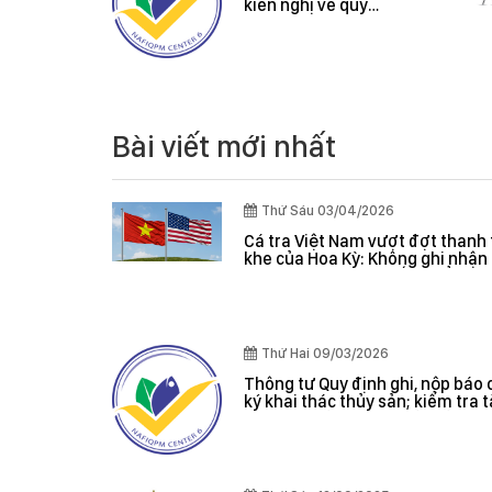
ệt Nam
kiến nghị về quy
thanh tra
định hành chính
của Hoa
 ghi nhận
 trọng, hệ
m soát
 giá hiệu
Bài viết mới nhất
Thứ Sáu 03/04/2026
Cá tra Việt Nam vượt đợt thanh 
khe của Hoa Kỳ: Không ghi nhận 
nghiêm trọng, hệ thống kiểm s
đánh giá hiệu quả
Thứ Hai 09/03/2026
Thông tư Quy định ghi, nộp báo 
ký khai thác thủy sản; kiểm tra 
giám sát sản lượng thủy sản tại
danh sách tàu cá khai thác thủy
hợp pháp; xác nhận nguyên liệu
nhận nguồn gốc thủy sản khai t