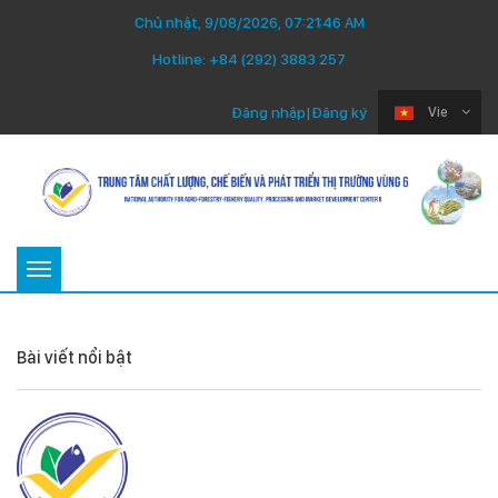
Chủ nhật, 9/08/2026, 07:21:47 AM
Hotline:
+84 (292) 3883 257
Đăng nhập
|
Đăng ký
Vie
Toggle
navigation
Bài viết nổi bật