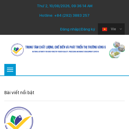
Thứ 2, 10/08/2026, 09:36:14 AM
Hotline:
+84 (292) 3883 257
Đăng nhập
|
Đăng ký
Vie
Toggle
navigation
Bài viết nổi bật
Thứ Ba 22/07/2025