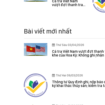
 Vàng O
Cá tra Việt Nam
Mít và Sầu
vượt đợt thanh tra
khắt khe của Hoa
Kỳ: Không ghi nhận
lỗi nghiêm trọng, hệ
thống kiểm soát
được đánh giá hiệu
quả
Bài viết mới nhất
Thứ Sáu 03/04/2026
Cá tra Việt Nam vượt đợt thanh 
khe của Hoa Kỳ: Không ghi nhận 
nghiêm trọng, hệ thống kiểm s
đánh giá hiệu quả
Thứ Hai 09/03/2026
Thông tư Quy định ghi, nộp báo 
ký khai thác thủy sản; kiểm tra 
giám sát sản lượng thủy sản tại
danh sách tàu cá khai thác thủy
hợp pháp; xác nhận nguyên liệu
nhận nguồn gốc thủy sản khai t