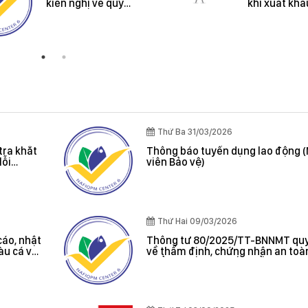
kiến nghị về quy
khi xuất khẩ
định hành chính
sản vào thị 
Úc và New Z
Thứ Ba 31/03/2026
tra khắt
Thông báo tuyển dụng lao động 
lỗi
viên Bảo vệ)
oát được
Thứ Hai 09/03/2026
cáo, nhật
Thông tư 80/2025/TT-BNNMT quy
tàu cá và
về thẩm định, chứng nhận an toà
 cảng cá;
phẩm thủy sản xuất khẩu do Bộ t
 sản bất
Bộ Nông nghiệp và Môi trường ba
, chứng
hác