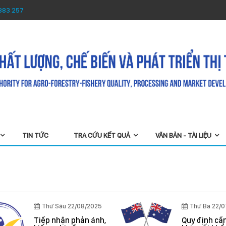
3883 257
TIN TỨC
TRA CỨU KẾT QUẢ
VĂN BẢN - TÀI LIỆU
Thứ Sáu 22/08/2025
Thứ Ba 22/0
Tiếp nhận phản ánh,
Quy định cần