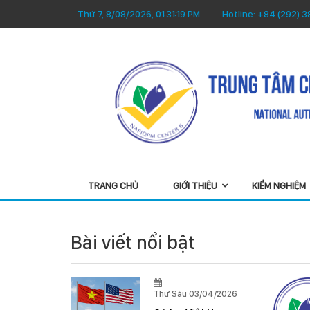
Thứ 7, 8/08/2026, 01:31:20 PM
Hotline:
+84 (292) 
TRANG CHỦ
GIỚI THIỆU
KIỂM NGHIỆM
Bài viết nổi bật
2/04/2025
Thứ Sáu 03/04/2026
 nhanh