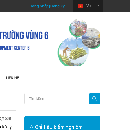
Đăng nhập
|
Đăng ký
Vie
LIÊN HỆ
7/2025
Thứ Ba 22/04/2025
 lưu ý
Chỉ tiêu kiểm nghiệm
Phân tích nhanh