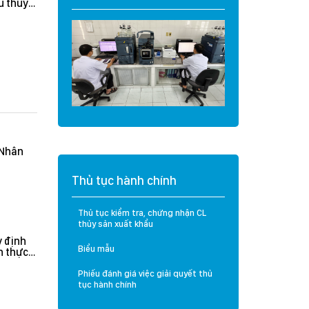
u thuỷ
Cadimi và Vàng O
trường
trên mẫu Mít và Sầu
ealand
Riêng
(Nhân
Thủ tục hành chính
Thủ tục kiểm tra, chứng nhận CL
thủy sản xuất khẩu
 định
Biểu mẫu
n thực
rưởng
n hành
Phiếu đánh giá việc giải quyết thủ
tục hành chính