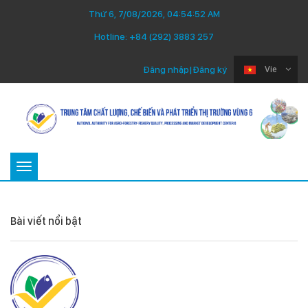
Thứ 6, 7/08/2026, 04:54:52 AM
Hotline:
+84 (292) 3883 257
Đăng nhập
|
Đăng ký
Vie
Toggle
navigation
Bài viết nổi bật