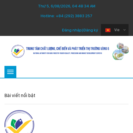
Thứ 5, 6/08/2026, 04:48:34 AM
Hotline:
+84 (292) 3883 257
Đăng nhập
|
Đăng ký
Vie
Toggle
navigation
Bài viết nổi bật
Thứ Ba 22/07/2025