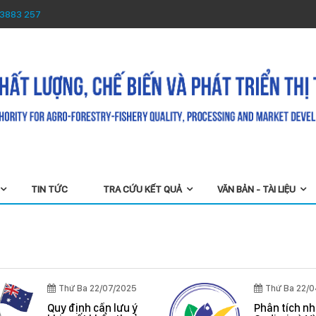
 3883 257
TIN TỨC
TRA CỨU KẾT QUẢ
VĂN BẢN - TÀI LIỆU
Thứ Ba 22/07/2025
Thứ Ba 22/
Quy định cần lưu ý
Phân tích n