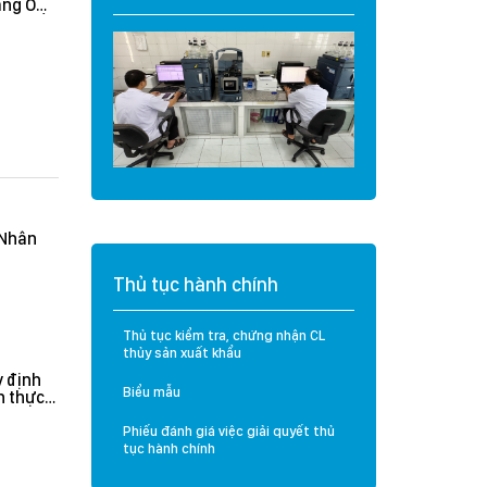
àng O
Cá tra Việt Nam
t và Sầu
vượt đợt thanh tra
khắt khe của Hoa
Kỳ: Không ghi nhận
lỗi nghiêm trọng, hệ
thống kiểm soát
được đánh giá hiệu
quả
(Nhân
Thủ tục hành chính
Thủ tục kiểm tra, chứng nhận CL
thủy sản xuất khẩu
 định
Biểu mẫu
n thực
rưởng
n hành
Phiếu đánh giá việc giải quyết thủ
tục hành chính