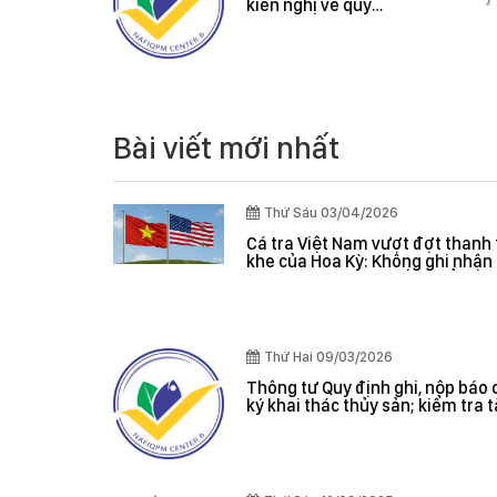
ệt Nam
kiến nghị về quy
thanh tra
định hành chính
của Hoa
 ghi nhận
 trọng, hệ
m soát
 giá hiệu
Bài viết mới nhất
Thứ Sáu 03/04/2026
Cá tra Việt Nam vượt đợt thanh 
khe của Hoa Kỳ: Không ghi nhận 
nghiêm trọng, hệ thống kiểm s
đánh giá hiệu quả
Thứ Hai 09/03/2026
Thông tư Quy định ghi, nộp báo 
ký khai thác thủy sản; kiểm tra 
giám sát sản lượng thủy sản tại
danh sách tàu cá khai thác thủy
hợp pháp; xác nhận nguyên liệu
nhận nguồn gốc thủy sản khai t