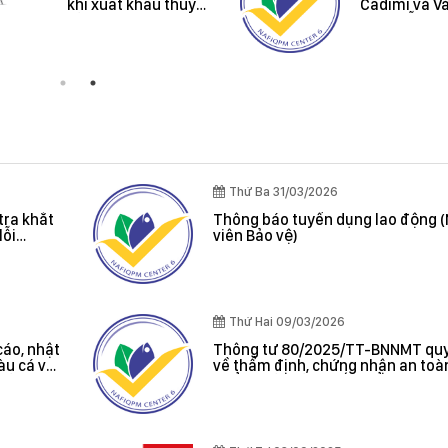
khi xuất khẩu thuỷ
Cadimi và V
sản vào thị trường
trên mẫu Mí
Úc và New Zealand
Riêng
Thứ Ba 31/03/2026
tra khắt
Thông báo tuyển dụng lao động 
lỗi
viên Bảo vệ)
oát được
Thứ Hai 09/03/2026
cáo, nhật
Thông tư 80/2025/TT-BNNMT quy
tàu cá và
về thẩm định, chứng nhận an toà
 cảng cá;
phẩm thủy sản xuất khẩu do Bộ t
 sản bất
Bộ Nông nghiệp và Môi trường ba
, chứng
hác