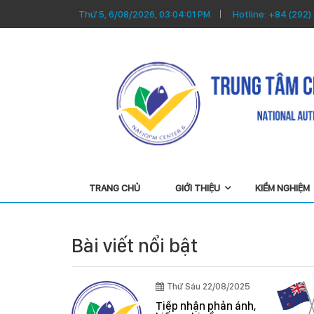
Thứ 5, 6/08/2026, 03:04:02 PM
Hotline:
+84 (292)
TRANG CHỦ
GIỚI THIỆU
KIỂM NGHIỆM
Bài viết nổi bật
Thứ Sáu 22/08/2025
/04/2026
Tiếp nhận phản ánh,