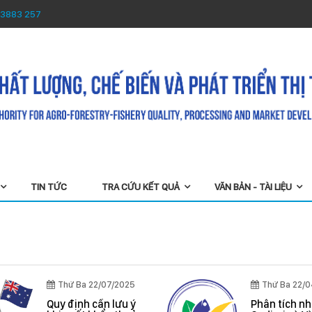
 3883 257
TIN TỨC
TRA CỨU KẾT QUẢ
VĂN BẢN - TÀI LIỆU
Thứ Ba 22/07/2025
Thứ Ba 22/
Quy định cần lưu ý
Phân tích n