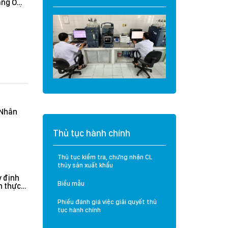
àng O
Cá tra Việt Nam
t và Sầu
vượt đợt thanh tra
khắt khe của Hoa
Kỳ: Không ghi nhận
lỗi nghiêm trọng, hệ
thống kiểm soát
được đánh giá hiệu
quả
(Nhân
Thủ tục hành chính
Thủ tục kiểm tra, chứng nhận CL
thủy sản xuất khẩu
 định
Biểu mẫu
n thực
rưởng
n hành
Phiếu đánh giá việc giải quyết thủ
tục hành chính