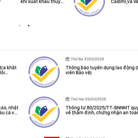
khi xuất khẩu thuỷ
Cadimi và V
sản vào thị trường
trên mẫu Mí
Úc và New Zealand
Riêng
Thứ Ba 31/03/2026
tra khắt
Thông báo tuyển dụng lao động 
lỗi
viên Bảo vệ)
oát được
Thứ Hai 09/03/2026
cáo, nhật
Thông tư 80/2025/TT-BNNMT quy
tàu cá và
về thẩm định, chứng nhận an toà
 cảng cá;
phẩm thủy sản xuất khẩu do Bộ t
 sản bất
Bộ Nông nghiệp và Môi trường ba
, chứng
hác