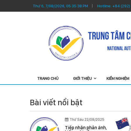
Thứ 6, 7/08/2026, 05:35:39 PM
Hotline:
+84 (292)
TRANG CHỦ
GIỚI THIỆU
KIỂM NGHIỆM
Bài viết nổi bật
Thứ Sáu 22/08/2025
/04/2026
Tiếp nhận phản ánh,