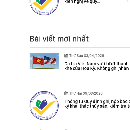
ệt Nam
kiến nghị về quy
thanh tra
định hành chính
của Hoa
 ghi nhận
 trọng, hệ
m soát
 giá hiệu
Bài viết mới nhất
Thứ Sáu 03/04/2026
Cá tra Việt Nam vượt đợt thanh 
khe của Hoa Kỳ: Không ghi nhận 
nghiêm trọng, hệ thống kiểm s
đánh giá hiệu quả
Thứ Hai 09/03/2026
Thông tư Quy định ghi, nộp báo 
ký khai thác thủy sản; kiểm tra 
giám sát sản lượng thủy sản tại
danh sách tàu cá khai thác thủy
hợp pháp; xác nhận nguyên liệu
nhận nguồn gốc thủy sản khai t