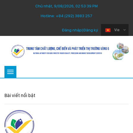
Chủ nhật, 9/08/2026, 02:53:39 PM
Hotline:
+84 (292) 3883 257
Đăng nhập
|
Đăng ký
Vie
Toggle
navigation
Bài viết nổi bật
Thứ Ba 22/07/2025