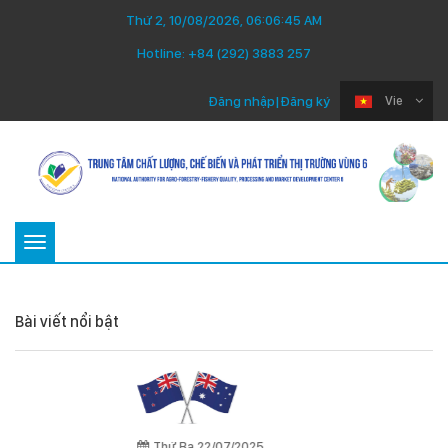
Thứ 2, 10/08/2026, 06:06:46 AM
Hotline:
+84 (292) 3883 257
Đăng nhập
|
Đăng ký
Vie
Toggle
navigation
Bài viết nổi bật
Thứ Ba 22/07/2025