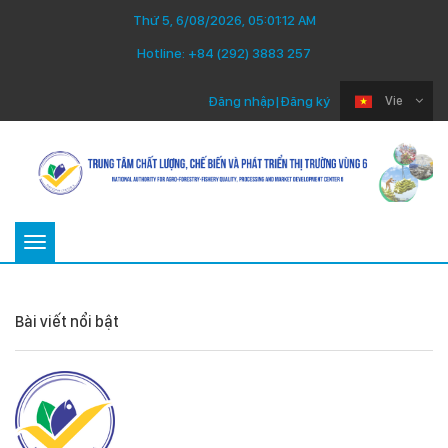
Thứ 5, 6/08/2026, 05:01:12 AM
Hotline:
+84 (292) 3883 257
Đăng nhập
|
Đăng ký
Vie
Toggle
navigation
Bài viết nổi bật
Thứ Ba 22/07/2025