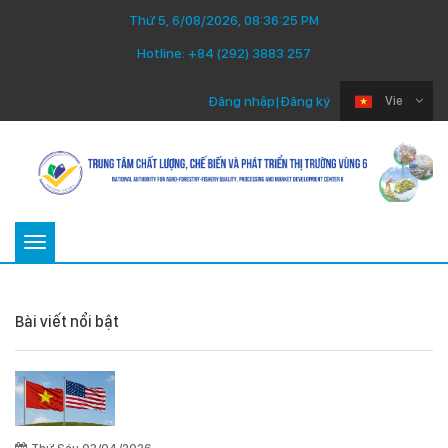
Thứ 5, 6/08/2026, 08:36:25 PM
Hotline:
+84 (292) 3883 257
Đăng nhập
|
Đăng ký
Vie
Toggle
navigation
Bài viết nổi bật