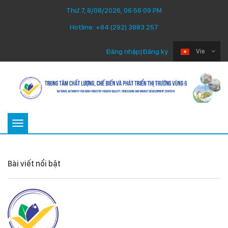
Thứ 7, 8/08/2026, 06:56:09 PM
Hotline:
+84 (292) 3883 257
Đăng nhập
|
Đăng ký
Vie
Toggle
navigation
Bài viết nổi bật