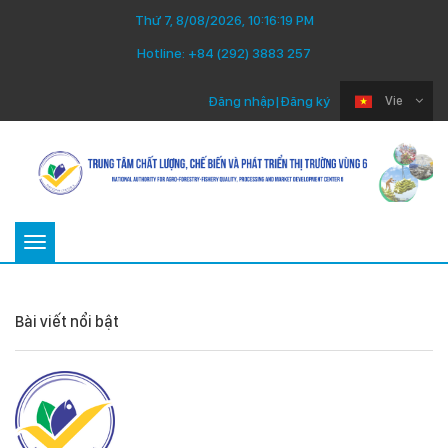
Thứ 7, 8/08/2026, 10:16:19 PM
Hotline:
+84 (292) 3883 257
Đăng nhập
|
Đăng ký
Vie
Toggle
navigation
Bài viết nổi bật
Thứ Ba 22/07/2025