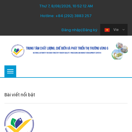
Thứ 7, 8/08/2026, 10:52:12 AM
Hotline:
+84 (292) 3883 257
Đăng nhập
|
Đăng ký
Vie
Toggle
navigation
Bài viết nổi bật
Thứ Ba 22/07/2025