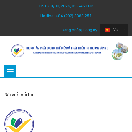
Thứ 7, 8/08/2026, 09:54:22 PM
Hotline:
+84 (292) 3883 257
Đăng nhập
|
Đăng ký
Vie
Toggle
navigation
Bài viết nổi bật