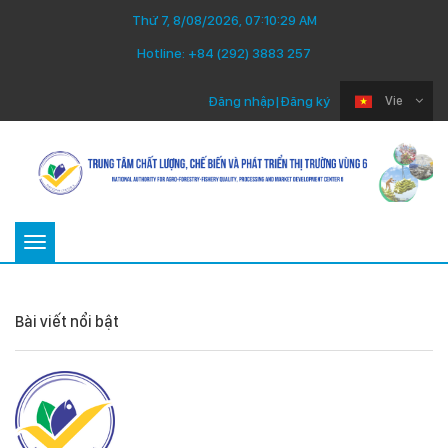
Thứ 7, 8/08/2026, 07:10:29 AM
Hotline:
+84 (292) 3883 257
Đăng nhập
|
Đăng ký
Vie
Toggle
navigation
Bài viết nổi bật
Thứ Ba 22/07/2025