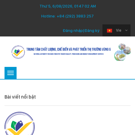
Thứ 5, 6/08/2026, 01:47:02 AM
Hotline:
+84 (292) 3883 257
Đăng nhập
|
Đăng ký
Vie
Toggle
navigation
Bài viết nổi bật
Thứ Ba 22/07/2025