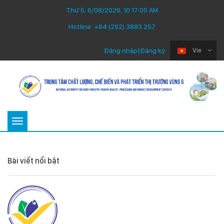
Thứ 5, 6/08/2026, 10:17:05 AM
Hotline:
+84 (292) 3883 257
Đăng nhập
|
Đăng ký
Vie
Toggle
navigation
Bài viết nổi bật