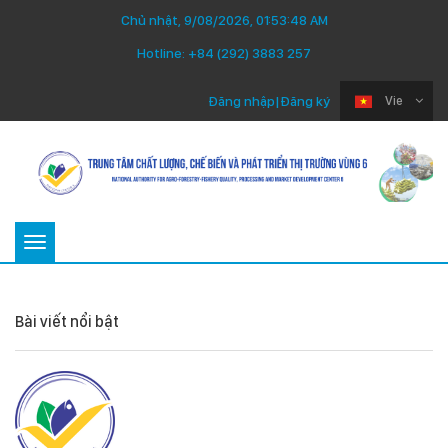
Chủ nhật, 9/08/2026, 01:53:48 AM
Hotline:
+84 (292) 3883 257
Đăng nhập
|
Đăng ký
Vie
Toggle
navigation
Bài viết nổi bật
Thứ Ba 22/07/2025