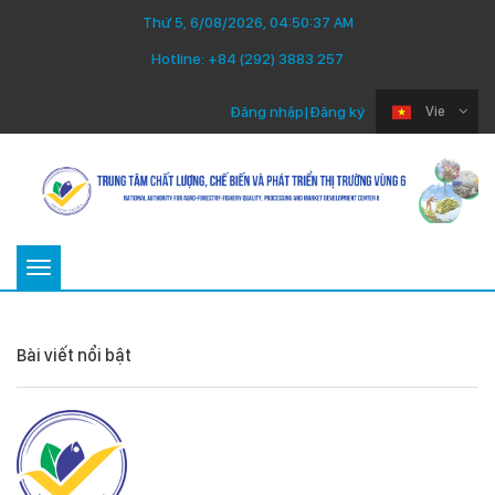
Thứ 5, 6/08/2026, 04:50:38 AM
Hotline:
+84 (292) 3883 257
Đăng nhập
|
Đăng ký
Vie
Toggle
navigation
Bài viết nổi bật