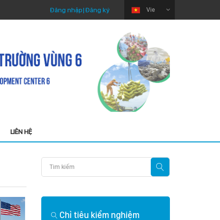
Đăng nhập
|
Đăng ký
Vie
LIÊN HỆ
7/2025
Thứ Ba 22/04/2025
 lưu ý
Chỉ tiêu kiểm nghiệm
Phân tích nhanh