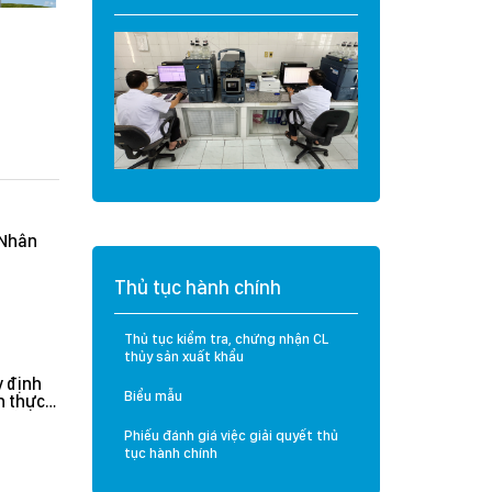
u thuỷ
Cadimi và Vàng O
trường
trên mẫu Mít và Sầu
ealand
Riêng
(Nhân
Thủ tục hành chính
Thủ tục kiểm tra, chứng nhận CL
thủy sản xuất khẩu
 định
Biểu mẫu
n thực
rưởng
n hành
Phiếu đánh giá việc giải quyết thủ
tục hành chính