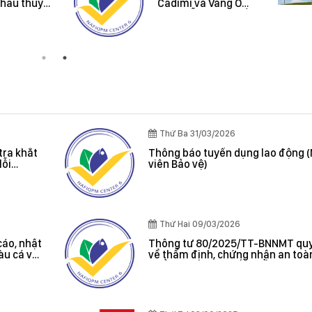
kiến nghị về quy
khi xuất khẩ
định hành chính
sản vào thị 
Úc và New Z
Thứ Ba 31/03/2026
tra khắt
Thông báo tuyển dụng lao động 
lỗi
viên Bảo vệ)
oát được
Thứ Hai 09/03/2026
cáo, nhật
Thông tư 80/2025/TT-BNNMT quy
tàu cá và
về thẩm định, chứng nhận an toà
 cảng cá;
phẩm thủy sản xuất khẩu do Bộ t
 sản bất
Bộ Nông nghiệp và Môi trường ba
, chứng
hác