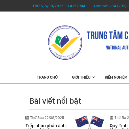
Thứ 5, 6/08/2026, 01:41:58 AM
Hotline:
+84 (292) 
TRANG CHỦ
GIỚI THIỆU
KIỂM NGHIỆM
Bài viết nổi bật
2/04/2025
Thứ Sáu 03/04/2026
 nhanh