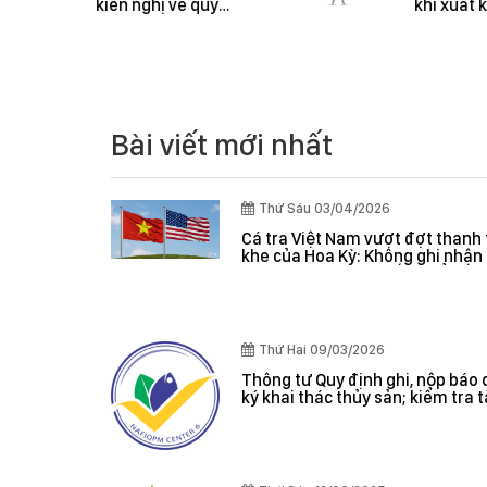
 Vàng O
Cá tra Việt Nam
Mít và Sầu
vượt đợt thanh tra
khắt khe của Hoa
Kỳ: Không ghi nhận
lỗi nghiêm trọng, hệ
thống kiểm soát
được đánh giá hiệu
quả
Bài viết mới nhất
Thứ Sáu 03/04/2026
Cá tra Việt Nam vượt đợt thanh 
khe của Hoa Kỳ: Không ghi nhận 
nghiêm trọng, hệ thống kiểm s
đánh giá hiệu quả
Thứ Hai 09/03/2026
Thông tư Quy định ghi, nộp báo 
ký khai thác thủy sản; kiểm tra 
giám sát sản lượng thủy sản tại
danh sách tàu cá khai thác thủy
hợp pháp; xác nhận nguyên liệu
nhận nguồn gốc thủy sản khai t