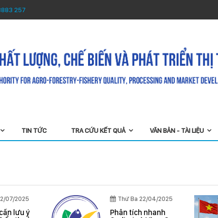
3883 257
TIN TỨC
TRA CỨU KẾT QUẢ
VĂN BẢN - TÀI LIỆU
Thứ Sáu 22/08/2025
Thứ Ba 22/0
Tiếp nhận phản ánh,
Quy định cần