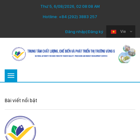
Thứ 5, 6/08/2026, 02:08:09 AM
Hotline:
+84 (292) 3883 257
Đăng nhập
|
Đăng ký
Vie
Toggle
navigation
Bài viết nổi bật