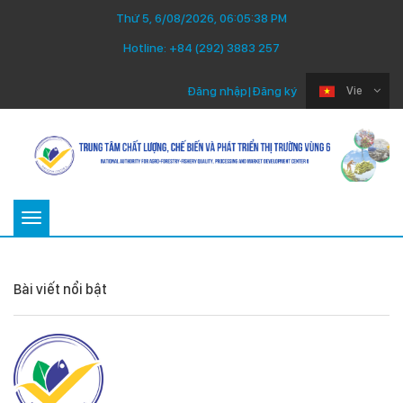
Thứ 5, 6/08/2026, 06:05:39 PM
Hotline:
+84 (292) 3883 257
Đăng nhập
|
Đăng ký
Vie
Toggle
navigation
Bài viết nổi bật