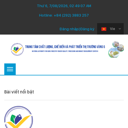
Thứ 6, 7/08/2026, 02:49:07 AM
Hotline:
+84 (292) 3883 257
Đăng nhập
|
Đăng ký
Vie
Toggle
navigation
Bài viết nổi bật