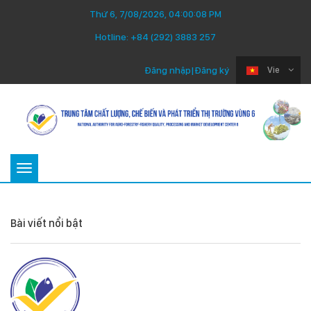
Thứ 6, 7/08/2026, 04:00:08 PM
Hotline:
+84 (292) 3883 257
Đăng nhập
|
Đăng ký
Vie
Toggle
navigation
Bài viết nổi bật