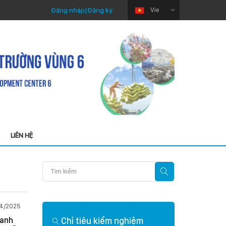
Đăng nhập
|
Đăng ký
Vie
LIÊN HỆ
Thứ Ba 22/07/2025
Thứ Ba 22/04/2025
Quy định cần lưu ý
Chỉ tiêu kiểm nghiệm
Phân tích nhanh