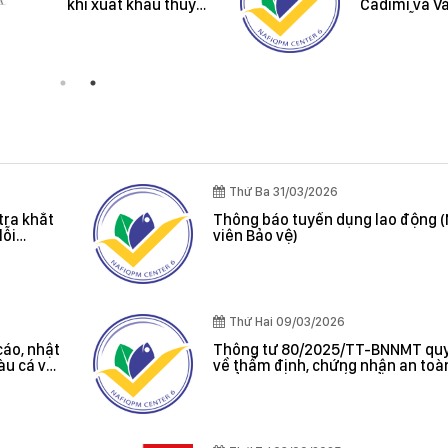
kiến nghị về quy
định hành chính
Thứ Ba 31/03/2026
tra khắt
Thông báo tuyển dụng lao động 
lỗi
viên Bảo vệ)
oát được
Thứ Hai 09/03/2026
cáo, nhật
Thông tư 80/2025/TT-BNNMT quy
tàu cá và
về thẩm định, chứng nhận an toà
 cảng cá;
phẩm thủy sản xuất khẩu do Bộ t
 sản bất
Bộ Nông nghiệp và Môi trường ba
, chứng
hác