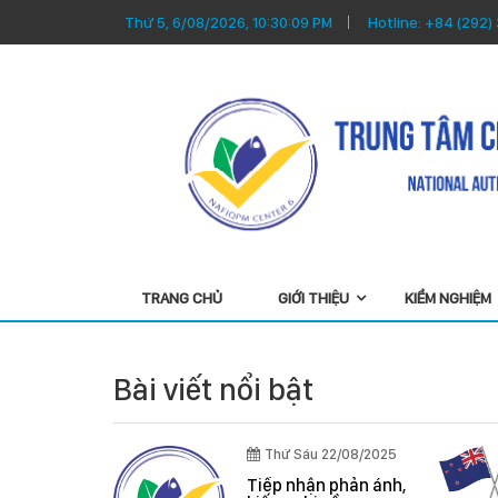
Thứ 5, 6/08/2026, 10:30:09 PM
Hotline:
+84 (292)
TRANG CHỦ
GIỚI THIỆU
KIỂM NGHIỆM
Bài viết nổi bật
Thứ Ba 22/04/2025
Thứ Sáu 03/04/2026
Phân tích nhanh