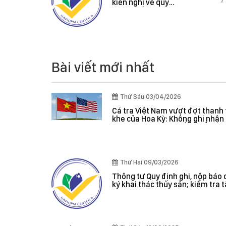
Cadimi và Vàng O
Cá tra Việt Nam
trên mẫu Mít và Sầu
vượt đợt thanh tra
Riêng
khắt khe của Hoa
Kỳ: Không ghi nhận
lỗi nghiêm trọng, hệ
thống kiểm soát
được đánh giá hiệu
quả
Bài viết mới nhất
Thứ Sáu 03/04/2026
Cá tra Việt Nam vượt đợt thanh 
khe của Hoa Kỳ: Không ghi nhận 
nghiêm trọng, hệ thống kiểm s
đánh giá hiệu quả
Thứ Hai 09/03/2026
Thông tư Quy định ghi, nộp báo 
ký khai thác thủy sản; kiểm tra 
giám sát sản lượng thủy sản tại
danh sách tàu cá khai thác thủy
hợp pháp; xác nhận nguyên liệu
nhận nguồn gốc thủy sản khai t