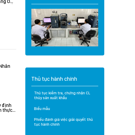
khi xuất khẩu thuỷ
Cadimi và Vàng O
sản vào thị trường
trên mẫu Mít và Sầu
Úc và New Zealand
Riêng
(Nhân
Thủ tục hành chính
Thủ tục kiểm tra, chứng nhận CL
thủy sản xuất khẩu
 định
Biểu mẫu
n thực
rưởng
n hành
Phiếu đánh giá việc giải quyết thủ
tục hành chính