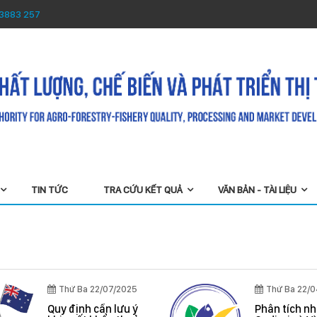
 3883 257
TIN TỨC
TRA CỨU KẾT QUẢ
VĂN BẢN - TÀI LIỆU
Thứ Sáu 22/08/2025
Tiếp nhận phản ánh,