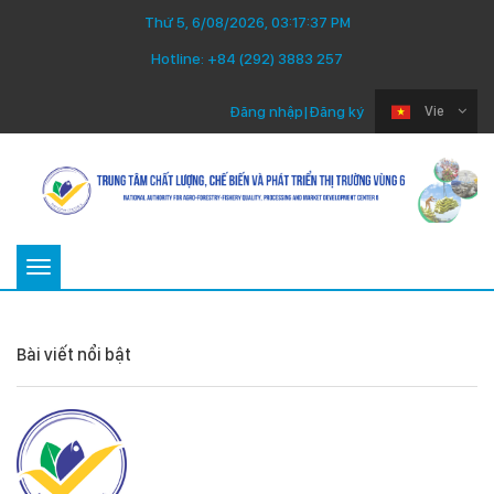
Thứ 5, 6/08/2026, 03:17:38 PM
Hotline:
+84 (292) 3883 257
Đăng nhập
|
Đăng ký
Vie
Toggle
navigation
Bài viết nổi bật