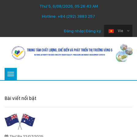
Thứ 5, 6/08/2026, 05:26:44 AM
Hotline:
+84 (292) 3883 257
Đăng nhập
|
Đăng ký
Vie
Toggle
navigation
Bài viết nổi bật
Thứ Ba 22/07/2025