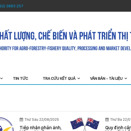
92) 3883 257
TIN TỨC
TRA CỨU KẾT QUẢ
VĂN BẢN - TÀI LIỆU
Thứ Sáu 22/08/2025
Thứ Ba 22/0
Tiếp nhận phản ánh,
Quy định cần