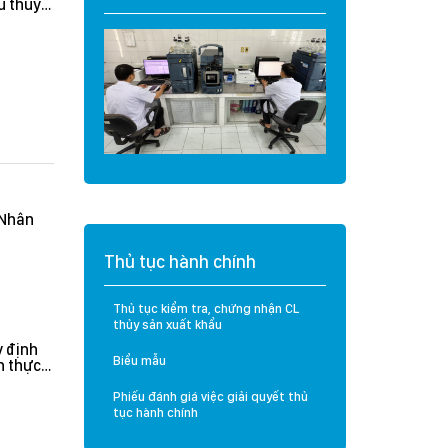
u thuỷ
Cadimi và Vàng O
trường
trên mẫu Mít và Sầu
ealand
Riêng
(Nhân
Thủ tục hành chính
Thủ tục kiểm tra, chứng nhận CL
thủy sản xuất khẩu
 định
Biểu mẫu
n thực
rưởng
n hành
Phiếu đánh giá việc giải quyết thủ
tục hành chính