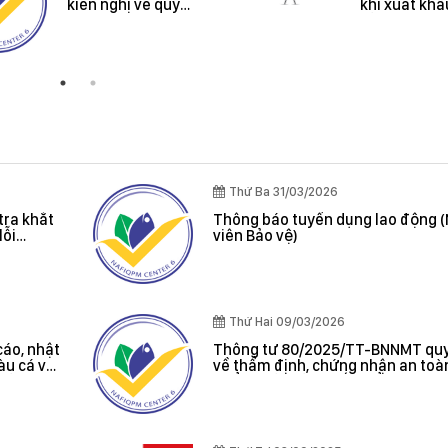
kiến nghị về quy
khi xuất khẩ
định hành chính
sản vào thị 
Úc và New Z
Thứ Ba 31/03/2026
tra khắt
Thông báo tuyển dụng lao động 
lỗi
viên Bảo vệ)
oát được
Thứ Hai 09/03/2026
cáo, nhật
Thông tư 80/2025/TT-BNNMT quy
tàu cá và
về thẩm định, chứng nhận an toà
 cảng cá;
phẩm thủy sản xuất khẩu do Bộ t
 sản bất
Bộ Nông nghiệp và Môi trường ba
, chứng
hác