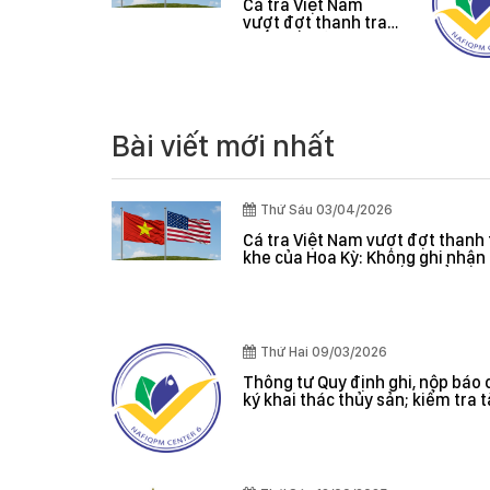
 Vàng O
Cá tra Việt Nam
Mít và Sầu
vượt đợt thanh tra
khắt khe của Hoa
Kỳ: Không ghi nhận
lỗi nghiêm trọng, hệ
thống kiểm soát
được đánh giá hiệu
quả
Bài viết mới nhất
Thứ Sáu 03/04/2026
Cá tra Việt Nam vượt đợt thanh 
khe của Hoa Kỳ: Không ghi nhận 
nghiêm trọng, hệ thống kiểm s
đánh giá hiệu quả
Thứ Hai 09/03/2026
Thông tư Quy định ghi, nộp báo 
ký khai thác thủy sản; kiểm tra 
giám sát sản lượng thủy sản tại
danh sách tàu cá khai thác thủy
hợp pháp; xác nhận nguyên liệu
nhận nguồn gốc thủy sản khai t