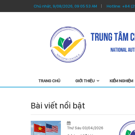
Chủ nhật, 9/08/2026, 09:05:53 AM
Hotline:
+84 (2
TRANG CHỦ
GIỚI THIỆU
KIỂM NGHIỆM
Bài viết nổi bật
2/04/2025
Thứ Sáu 03/04/2026
 nhanh