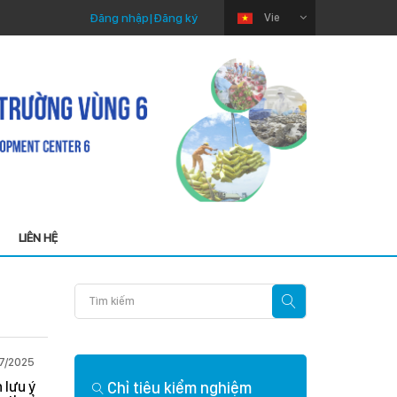
Đăng nhập
|
Đăng ký
Vie
LIÊN HỆ
7/2025
Thứ Ba 22/04/2025
 lưu ý
Chỉ tiêu kiểm nghiệm
Phân tích nhanh