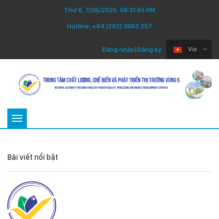
Thứ 6, 7/08/2026, 08:31:45 PM
Hotline:
+84 (292) 3883 257
Đăng nhập
|
Đăng ký
Vie
Toggle
navigation
Bài viết nổi bật
Thứ Ba 22/07/2025