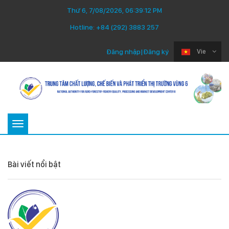
Thứ 6, 7/08/2026, 06:39:12 PM
Hotline:
+84 (292) 3883 257
Đăng nhập
|
Đăng ký
Vie
Toggle
navigation
Bài viết nổi bật
Thứ Ba 22/07/2025