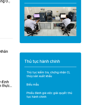
g O
Cá tra Việt Nam
à Sầu
vượt đợt thanh tra
khắt khe của Hoa
Kỳ: Không ghi nhận
lỗi nghiêm trọng, hệ
thống kiểm soát
được đánh giá hiệu
quả
(Nhân
Thủ tục hành chính
Thủ tục kiểm tra, chứng nhận CL
thủy sản xuất khẩu
 định
Biểu mẫu
n thực
rưởng
n hành
Phiếu đánh giá việc giải quyết thủ
tục hành chính