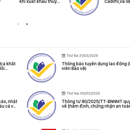
khi xuất khẩu thuỷ
Cadimi và Vàn
sản vào thị trường
trên mẫu Mít v
Úc và New Zealand
Riêng
Thứ Ba 31/03/2026
tra khắt
Thông báo tuyển dụng lao động 
lỗi
viên Bảo vệ)
oát được
Thứ Hai 09/03/2026
cáo, nhật
Thông tư 80/2025/TT-BNNMT quy
tàu cá và
về thẩm định, chứng nhận an toà
 cảng cá;
phẩm thủy sản xuất khẩu do Bộ t
 sản bất
Bộ Nông nghiệp và Môi trường ba
, chứng
hác