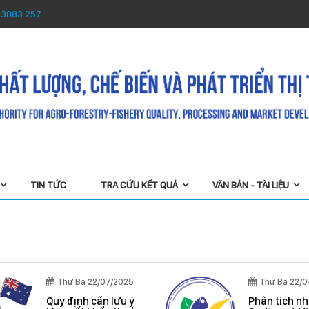
 3883 257
TIN TỨC
TRA CỨU KẾT QUẢ
VĂN BẢN - TÀI LIỆU
Thứ Ba 22/07/2025
Thứ Ba 22/04/
Quy định cần lưu ý
Phân tích nha