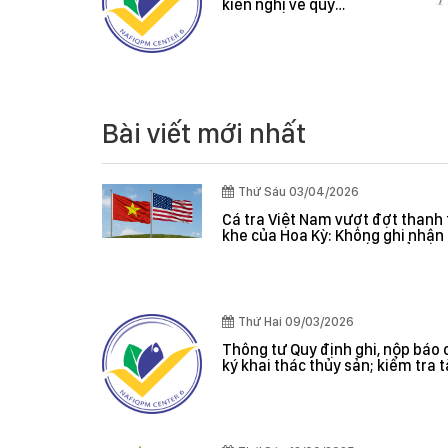
 Nam
kiến nghị về quy
anh tra
định hành chính
a Hoa
hi nhận
rọng, hệ
soát
iá hiệu
Bài viết mới nhất
Thứ Sáu 03/04/2026
Cá tra Việt Nam vượt đợt thanh 
khe của Hoa Kỳ: Không ghi nhận 
nghiêm trọng, hệ thống kiểm s
đánh giá hiệu quả
Thứ Hai 09/03/2026
Thông tư Quy định ghi, nộp báo 
ký khai thác thủy sản; kiểm tra 
giám sát sản lượng thủy sản tại
danh sách tàu cá khai thác thủy
hợp pháp; xác nhận nguyên liệu
nhận nguồn gốc thủy sản khai t