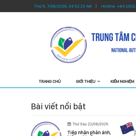
Thứ 6, 7/08/2026, 04:52:22 AM
Hotline:
+84 (292)
TRANG CHỦ
GIỚI THIỆU
KIỂM NGHIỆM
Bài viết nổi bật
Thứ Sáu 22/08/2025
/2026
Tiếp nhận phản ánh,