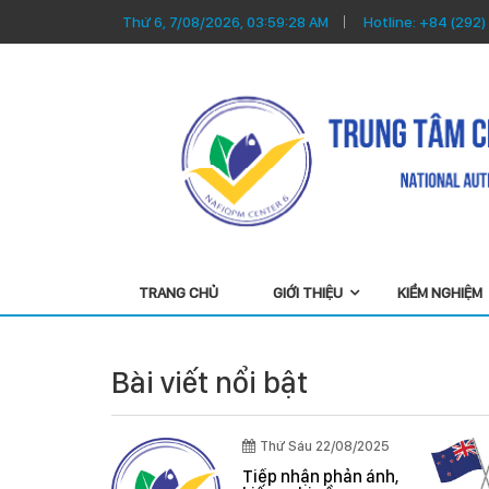
Thứ 6, 7/08/2026, 03:59:28 AM
Hotline:
+84 (292)
TRANG CHỦ
GIỚI THIỆU
KIỂM NGHIỆM
Bài viết nổi bật
5
Thứ Ba 22/04/2025
ý
Phân tích nhanh