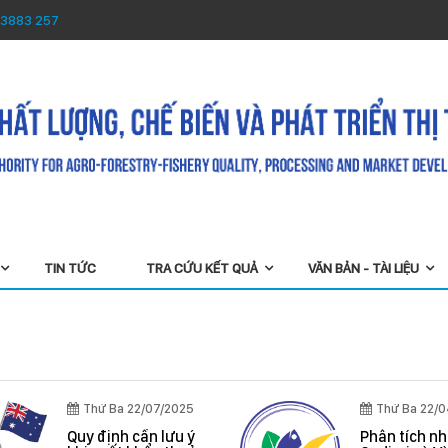
 3883 257
TIN TỨC
TRA CỨU KẾT QUẢ
VĂN BẢN - TÀI LIỆU
Thứ Sáu 22/08/2025
Thứ Sáu 03/04/2026
Tiếp nhận phản ánh