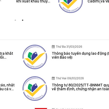
Cá tra Việt Nam
kiến nghị về quy
vượt đợt thanh tra
định hành chính
khắt khe của Hoa
Kỳ: Không ghi nhận
lỗi nghiêm trọng, hệ
thống kiểm soát
được đánh giá hiệu
quả
Thứ Ba 31/03/2026
tra khắt
Thông báo tuyển dụng lao động 
lỗi
viên Bảo vệ)
oát được
Thứ Hai 09/03/2026
cáo, nhật
Thông tư 80/2025/TT-BNNMT quy
tàu cá và
về thẩm định, chứng nhận an toà
 cảng cá;
phẩm thủy sản xuất khẩu do Bộ t
 sản bất
Bộ Nông nghiệp và Môi trường ba
, chứng
hác