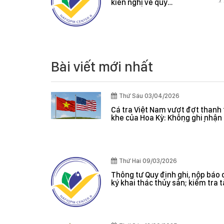
ỷ
Cadimi và Vàng O
g
trên mẫu Mít và Sầu
nd
Riêng
Bài viết mới nhất
Thứ Sáu 03/04/2026
Cá tra Việt Nam vượt đợt thanh 
khe của Hoa Kỳ: Không ghi nhận 
nghiêm trọng, hệ thống kiểm s
đánh giá hiệu quả
Thứ Hai 09/03/2026
Thông tư Quy định ghi, nộp báo 
ký khai thác thủy sản; kiểm tra 
giám sát sản lượng thủy sản tại
danh sách tàu cá khai thác thủy
hợp pháp; xác nhận nguyên liệu
nhận nguồn gốc thủy sản khai t