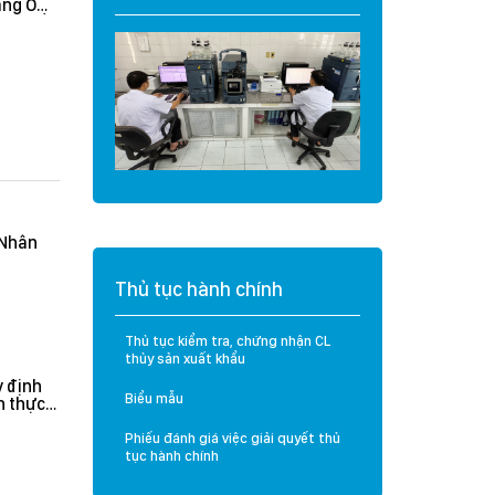
khi xuất khẩu thuỷ
sản vào thị trường
Úc và New Zealand
(Nhân
Thủ tục hành chính
Thủ tục kiểm tra, chứng nhận CL
thủy sản xuất khẩu
 định
Biểu mẫu
n thực
rưởng
n hành
Phiếu đánh giá việc giải quyết thủ
tục hành chính