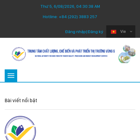
Thứ 5, 6/08/2026, 04:30:38 AM
Hotline:
+84 (292) 3883 257
Đăng nhập
|
Đăng ký
Vie
Toggle
navigation
Bài viết nổi bật
Thứ Ba 22/07/2025