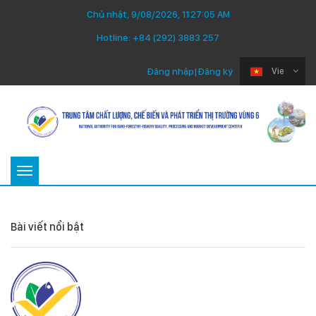
Chủ nhật, 9/08/2026, 11:27:06 AM
Hotline:
+84 (292) 3883 257
Đăng nhập
|
Đăng ký
Vie
Toggle
navigation
Bài viết nổi bật