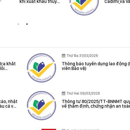
khi xuất khẩu thuỷ
Cadimi và V
sản vào thị trường
trên mẫu Mí
Úc và New Zealand
Riêng
Thứ Ba 31/03/2026
tra khắt
Thông báo tuyển dụng lao động 
lỗi
viên Bảo vệ)
oát được
Thứ Hai 09/03/2026
cáo, nhật
Thông tư 80/2025/TT-BNNMT quy
tàu cá và
về thẩm định, chứng nhận an toà
 cảng cá;
phẩm thủy sản xuất khẩu do Bộ t
 sản bất
Bộ Nông nghiệp và Môi trường ba
, chứng
hác