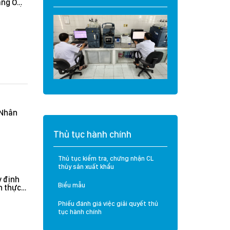
àng O
Cá tra Việt Nam
t và Sầu
vượt đợt thanh tra
khắt khe của Hoa
Kỳ: Không ghi nhận
lỗi nghiêm trọng, hệ
thống kiểm soát
được đánh giá hiệu
quả
(Nhân
Thủ tục hành chính
Thủ tục kiểm tra, chứng nhận CL
thủy sản xuất khẩu
 định
Biểu mẫu
n thực
rưởng
n hành
Phiếu đánh giá việc giải quyết thủ
tục hành chính