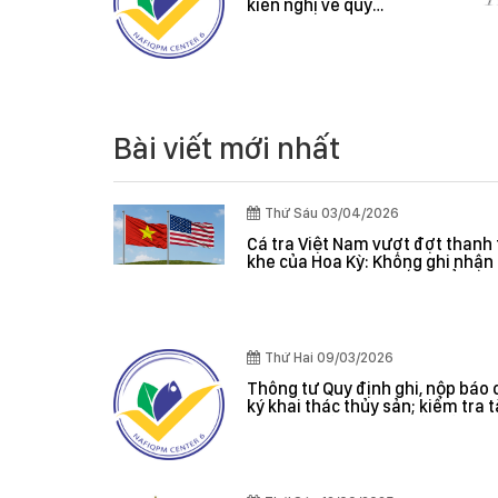
ệt Nam
kiến nghị về quy
thanh tra
định hành chính
của Hoa
 ghi nhận
 trọng, hệ
m soát
 giá hiệu
Bài viết mới nhất
Thứ Sáu 03/04/2026
Cá tra Việt Nam vượt đợt thanh 
khe của Hoa Kỳ: Không ghi nhận 
nghiêm trọng, hệ thống kiểm s
đánh giá hiệu quả
Thứ Hai 09/03/2026
Thông tư Quy định ghi, nộp báo 
ký khai thác thủy sản; kiểm tra 
giám sát sản lượng thủy sản tại
danh sách tàu cá khai thác thủy
hợp pháp; xác nhận nguyên liệu
nhận nguồn gốc thủy sản khai t