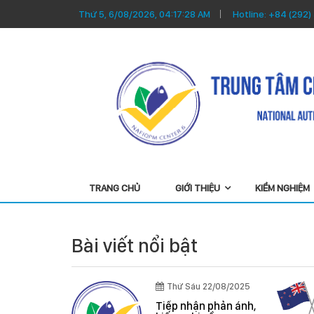
Thứ 5, 6/08/2026, 04:17:29 AM
Hotline:
+84 (292)
TRANG CHỦ
GIỚI THIỆU
KIỂM NGHIỆM
Bài viết nổi bật
Thứ Sáu 22/08/2025
/04/2026
Tiếp nhận phản ánh,