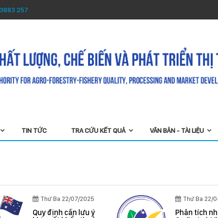
 3883 257
TIN TỨC
TRA CỨU KẾT QUẢ
VĂN BẢN - TÀI LIỆU
Thứ Ba 22/07/2025
Thứ Ba 22/
Quy định cần lưu ý
Phân tích n