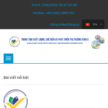
Thứ 6, 7/08/2026, 06:37:27 AM
Hotline:
+84 (292) 3883 257
Đăng nhập
|
Đăng ký
Vie
Toggle
navigation
Bài viết nổi bật