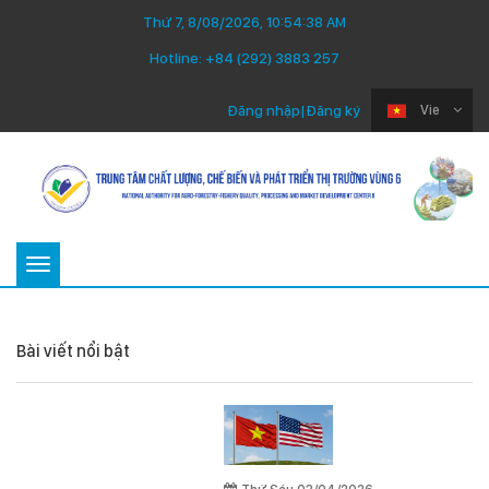
Thứ 7, 8/08/2026, 10:54:39 AM
Hotline:
+84 (292) 3883 257
Đăng nhập
|
Đăng ký
Vie
Toggle
navigation
Bài viết nổi bật