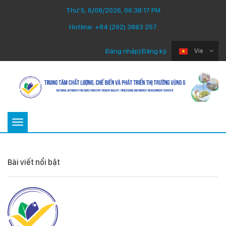
Thứ 5, 6/08/2026, 06:38:18 PM
Hotline:
+84 (292) 3883 257
Đăng nhập
|
Đăng ký
Vie
Toggle
navigation
Bài viết nổi bật